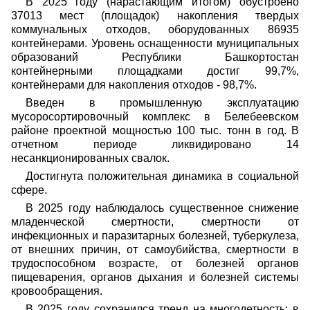
В 2025 году (нарастающим итогом) обустроено
37013 мест (площадок) накопления твердых
коммунальных отходов, оборудованных 86935
контейнерами. Уровень оснащенности муниципальных
образований Республики Башкортостан
контейнерными площадками достиг 99,7%,
контейнерами для накопления отходов - 98,7%.
Введен в промышленную эксплуатацию
мусоросортировочный комплекс в Белебеевском
районе проектной мощностью 100 тыс. тонн в год. В
отчетном периоде ликвидировано 14
несанкционированных свалок.
Достигнута положительная динамика в социальной
сфере.
В 2025 году наблюдалось существенное снижение
младенческой смертности, смертности от
инфекционных и паразитарных болезней, туберкулеза,
от внешних причин, от самоубийства, смертности в
трудоспособном возрасте, от болезней органов
пищеварения, органов дыхания и болезней системы
кровообращения.
В 2025 году сохранился тренд на многодетность: в