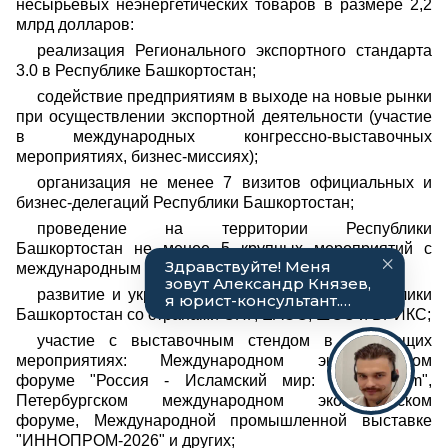
несырьевых неэнергетических товаров в размере 2,2
млрд долларов:
реализация Регионального экспортного стандарта
3.0 в Республике Башкортостан;
содействие предприятиям в выходе на новые рынки
при осуществлении экспортной деятельности (участие
в международных конгрессно-выставочных
мероприятиях, бизнес-миссиях);
организация не менее 7 визитов официальных и
бизнес-делегаций Республики Башкортостан;
проведение на территории Республики
Башкортостан не менее 5 крупных мероприятий с
международным участием;
развитие и укрепление сотрудничества Республики
Башкортостан со странами СНГ, ЕАЭС, ШОС и БРИКС;
участие с выставочным стендом в следующих
мероприятиях: Международном экономическом
форуме "Россия - Исламский мир: KazanForum",
Петербургском международном экономическом
форуме, Международной промышленной выставке
"ИННОПРОМ-2026" и других;