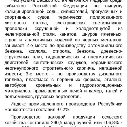
Республика Башкортостан является лидером среди
субъектов Российской Федерации по выпуску
кальцинированной соды, силикагелей, прогулочных и
спортивных судов, термически полированного
листового стекла, электрических светильников,
проволоки скрученной и холоднотянутой из
нелегированной стали, канатов, шнуров плетеных,
строп и аналогичных изделий из черных металлов;
занимает 2-е место по производству автомобильного
бензина, ксилола, стирола, бензола, древесно-
стружечных плит, гидравлических и пневматических
двигателей, синтетических каучуков, керамического
неогнеупорного строительного кирпича, негашеной
извести; 3-е место - по производству дизельного
топлива, пластмасс в первичных формах, этилена,
автобусов, кровельных и гидроизоляционных
материалов, промышленных печей и камер, талей и
подъемников, грузовых вертолетов.
Индекс промышленного производства Республики
Башкортостан составил 97,2%.
Производство валовой продукции сельского
хозяйства составило 290,5 млрд рублей, или 106,8% к