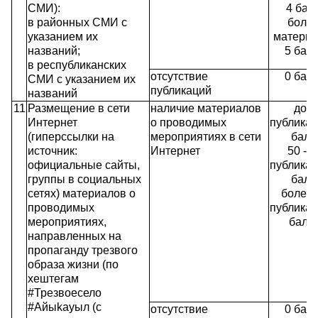
СМИ):
4 бал
в районных СМИ с
более
указанием их
материа
названий;
5 бал
в республиканских
отсутствие
0 бал
СМИ с указанием их
публикаций
названий
11
Размещение в сети
наличие материалов
до 5
Интернет
о проводимых
публикац
(гиперссылки на
мероприятиях в сети
балл
источник:
Интернет
50 - 
официальные сайты,
публикац
группы в социальных
балл
сетях) материалов о
более 
проводимых
публикац
мероприятиях,
балл
направленных на
пропаганду трезвого
образа жизни (по
хештегам
#Трезвоесело
#Айыkауыл (с
отсутствие
0 бал