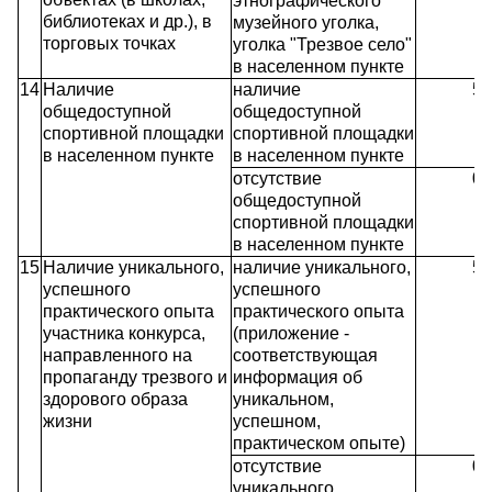
этнографического
библиотеках и др.), в
музейного уголка,
торговых точках
уголка "Трезвое село"
в населенном пункте
14
Наличие
наличие
5
общедоступной
общедоступной
спортивной площадки
спортивной площадки
в населенном пункте
в населенном пункте
отсутствие
0
общедоступной
спортивной площадки
в населенном пункте
15
Наличие уникального,
наличие уникального,
5
успешного
успешного
практического опыта
практического опыта
участника конкурса,
(приложение -
направленного на
соответствующая
пропаганду трезвого и
информация об
здорового образа
уникальном,
жизни
успешном,
практическом опыте)
отсутствие
0
уникального,