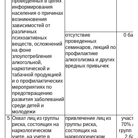
проведенных в целях
информирования
населения о причинах
возникновения
зависимостей от
различных
отсутствие
0 бал
психоактивных
проведенных
веществ, осложнений
семинаров, лекций по
на фоне
профилактике
злоупотребления
алкоголизма и других
алкогольной,
вредных привычек
наркотической и
табачной продукцией
и о профилактических
мероприятиях по
предотвращению
развития заболеваний
среди детей и
молодежи
5
Охват лиц из группы
привлечение лиц из
участи
риска, состоящих на
группы риска,
70% ли
наркологическом
состоящих на
групп ри
учете, на учете в
наркологическом
2 бал