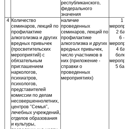
республиканского,
федерального
значения
4
Количество
наличие
1 - 
семинаров, лекций по
проведенных
мероприя
профилактике
семинаров, лекций по
2 бал
алкоголизма и других
профилактике
6 - 1
вредных привычек
алкоголизма и других
мероприя
(просветительских
вредных привычек,
4 бал
мероприятий) с
число участников в
более
обязательным
них (приложение -
мероприя
приглашением
справки о
5 бал
наркологов,
проведенных
психиатров,
мероприятиях)
психологов,
представителей
комиссии по делам
несовершеннолетних,
центров "Семья",
лечебных учреждений,
отделов образования
и культуры,