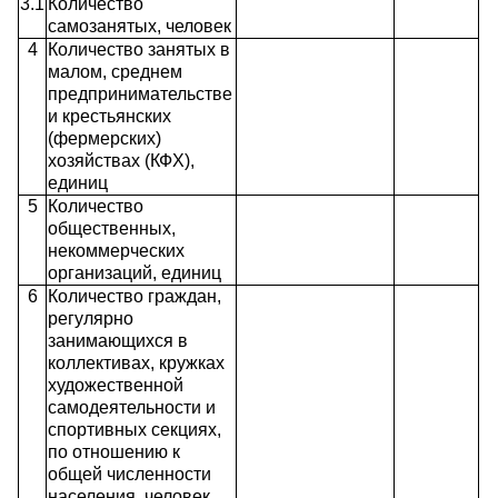
3.1
Количество
самозанятых, человек
4
Количество занятых в
малом, среднем
предпринимательстве
и крестьянских
(фермерских)
хозяйствах (КФХ),
единиц
5
Количество
общественных,
некоммерческих
организаций, единиц
6
Количество граждан,
регулярно
занимающихся в
коллективах, кружках
художественной
самодеятельности и
спортивных секциях,
по отношению к
общей численности
населения, человек