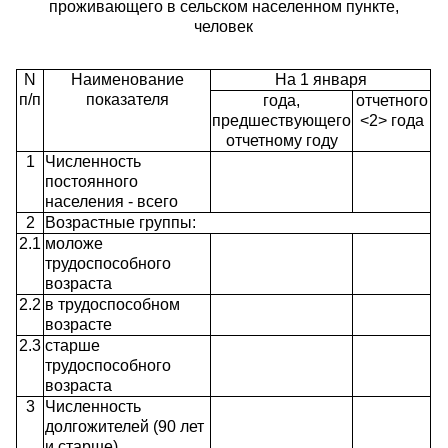
проживающего в сельском населенном пункте,
человек
N
Наименование
На 1 января
п/п
показателя
года,
отчетного
предшествующего
<2> года
отчетному году
1
Численность
постоянного
населения - всего
2
Возрастные группы:
2.1
моложе
трудоспособного
возраста
2.2
в трудоспособном
возрасте
2.3
старше
трудоспособного
возраста
3
Численность
долгожителей (90 лет
и старше)