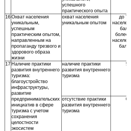
успешного
практического опыта
16
Охват населения
охват населения
до 7
уникальным,
уникальным опытом
населени
успешным
балл
практическим опытом,
более 
направленным на
населени
пропаганду трезвого и
балл
здорового образа
жизни
17
Наличие практики
наличие практики
5
развития внутреннего
развития внутреннего
туризма:
туризма
благоустройство
инфраструктуры,
развитие
предпринимательских
отсутствие практики
0
инициатив в сфере
развития внутреннего
туризма с учетом
туризма
сохранения
целостности
экосистем