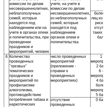
комиссии по делам
учете, на учете в
несовершеннолетних,
комиссии по делам
неблагополучных
несовершеннолетних,
более 
семей, которые
из неблагополучных
лиц из г
находятся под
семей, которые
риска 
наблюдением или на
находятся под
отсутс
учете в органах опеки
наблюдением
таких ли
и попечительства, при
органов опеки и
балл
проведении
попечительства
праздников и
мероприятий, человек
6
Количество
число проведенных
1 - 
проведенных
мероприятий
мероприя
"трезвых"
(приложение -
2 бал
тематических
справки о
6 - 1
праздников и
проведенных
мероприя
мероприятий по
мероприятиях)
4 бал
профилактике
более
алкоголизма,
мероприя
противодействию
5 бал
потребления табака и
отсутствие
0 бал
наркотических
проведенных