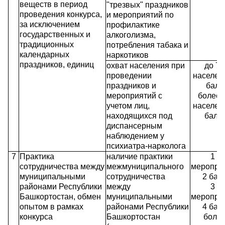
веществ в период
"трезвых" праздников
проведения конкурса,
и мероприятий по
за исключением
профилактике
государственных и
алкоголизма,
традиционных
потребления табака и
календарных
наркотиков
праздников, единиц
охват населения при
до 7
проведении
населени
праздников и
балл
мероприятий с
более 
учетом лиц,
населени
находящихся под
балл
диспансерным
наблюдением у
психиатра-нарколога
7
Практика
наличие практики
1 - 
сотрудничества между
межмуниципального
мероприя
муниципальными
сотрудничества
2 бал
районами Республики
между
3 - 
Башкортостан, обмен
муниципальными
мероприя
опытом в рамках
районами Республики
4 бал
конкурса
Башкортостан
более