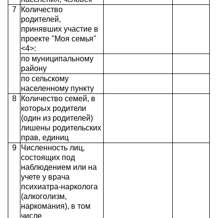
7
Количество
родителей,
принявших участие в
проекте "Моя семья"
<4>:
по муниципальному
району
по сельскому
населенному пункту
8
Количество семей, в
которых родители
(один из родителей)
лишены родительских
прав, единиц
9
Численность лиц,
состоящих под
наблюдением или на
учете у врача
психиатра-нарколога
(алкоголизм,
наркомания), в том
числе