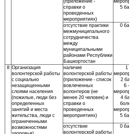
(приложение -
мероприя
справки о
5 бал
проведенных
мероприятиях)
отсутствие практики
0 бал
межмуниципального
сотрудничества
между
муниципальными
районами Республики
Башкортостан
8
Организация
наличие
1 - 
волонтерской работы
волонтерской работы
мероприя
с социально
(приложение - список
2 бал
незащищенными
вовлеченных
6 - 1
слоями населения
волонтеров (не
мероприя
(пожилые, люди без
менее 20 человек) и
4 бал
определенных
справки о
более
занятий и места
проведенных
мероприя
жительства, люди с
мероприятиях)
5 бал
ограниченными
отсутствие
0 бал
возможностями
волонтерской работы
здоровья)