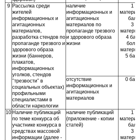
9
Рассылка среди
наличие
1 - 
жителей
информационных и
материал
информационных и
агитационных
балл
агитационных
материалов по
3 - 
материалов,
пропаганде трезвого
материа
разработка стендов по
и здорового образа
4 бал
пропаганде трезвого и
жизни
более
здорового образа
материа
жизни (баннеров,
5 бал
плакатов,
информационных
уголков, стендов
отсутствие
0 бал
"трезвости" в
информационных и
социальных объектах)
агитационных
профильными
материалов
специалистами в
области наркологии
10
Наличие публикаций
наличие публикаций
1 - 
по теме конкурса об
(приложение - копии
материал
участнике конкурса в
статей)
балл
средствах массовой
3 - 
информации (далее -
материа