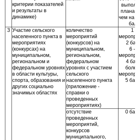
критерии показателей
выполн
и результаты в
плана м
динамике)
чем на 6
балл
3
Участие сельского
количество
1 - 
населенного пункта в
мероприятий
мероприя
мероприятиях
(конкурсов) на
2 бал
(конкурсах) на
муниципальном,
6 - 1
муниципальном,
региональном,
мероприя
региональном и
федеральном
4 бал
федеральном уровнях
уровнях с участием
более
в области культуры,
сельского
мероприя
спорта, образования и
населенного пункта
5 бал
других социально
(приложение -
значимых областях
справки о
проведенных
мероприятиях)
отсутствие
0 бал
проведенных
мероприятий,
конкурсов
муниципального,