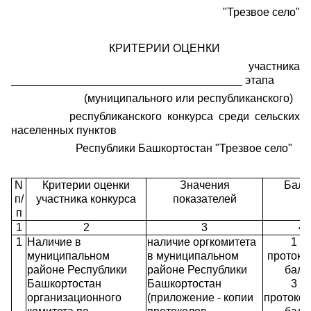
"Трезвое село"
КРИТЕРИИ ОЦЕНКИ
участника
_____________________________________ этапа
(муниципального или республиканского)
республиканского конкурса среди сельских
населенных пунктов
Республики Башкортостан "Трезвое село"
N
Критерии оценки
Значения
Бал
п/
участника конкурса
показателей
п
1
2
3
4
1
Наличие в
наличие оргкомитета
1 - 
муниципальном
в муниципальном
протокол
районе Республики
районе Республики
балл
Башкортостан
Башкортостан
3 - 
организационного
(приложение - копии
протокол