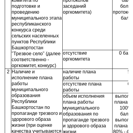
комитета по
протоколов
балл
подготовке и
заседаний
более
проведению
оргкомитета)
протокол
муниципального этапа
балл
республиканского
конкурса среди
сельских населенных
пунктов Республики
Башкортостан
отсутствие
0 бал
"Трезвое село" (далее
оргкомитета
соответственно -
оргкомитет, конкурс)
2
Наличие и
наличие плана
5
исполнение плана
работы
работы
отсутствие плана
0
муниципального
работы
образования
объем исполнения
выполн
Республики
плана работы
плана на
Башкортостан по
муниципального
100% 
пропаганде трезвого и
образования по
балло
здорового образа
пропаганде трезвого
выполн
жизни (при оценке
и здорового образа
плана на
качества учитываются
жизни
80% - 4 