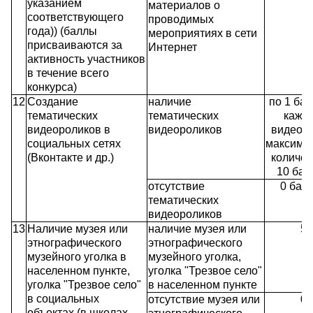
указанием
материалов о
соответствующего
проводимых
года)) (баллы
мероприятиях в сети
присваиваются за
Интернет
активность участников
в течение всего
конкурса)
12
Создание
наличие
по 1 бал
тематических
тематических
кажд
видеороликов в
видеороликов
видеоро
социальных сетях
максима
(Вконтакте и др.)
количес
10 бал
отсутствие
0 бал
тематических
видеороликов
13
Наличие музея или
наличие музея или
5
этнографического
этнографического
музейного уголка в
музейного уголка,
населенном пункте,
уголка "Трезвое село"
уголка "Трезвое село"
в населенном пункте
в социальных
отсутствие музея или
0
объектах (в школах,