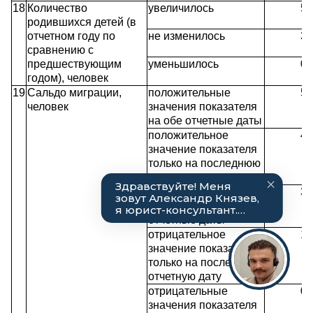
18
Количество
увеличилось
5
родившихся детей (в
отчетном году по
не изменилось
3
сравнению с
предшествующим
уменьшилось
0
годом), человек
19
Сальдо миграции,
положительные
5
человек
значения показателя
на обе отчетные даты
положительное
4
значение показателя
только на последнюю
отчетную дату
значение показателей
3
равно нулю на обе
отчетные даты
отрицательное
1
значение показателя
только на последнюю
отчетную дату
отрицательные
0
значения показателя